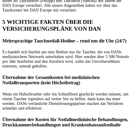
selber als Tauchlehrer (Philipp) und Taucherin (Sabrina) seit Jahren bei
DAN Europe versichert. Alle unsere Angestellten haben wir über das
Tauchcenter bei DAN Europe mit versichert.
5 WICHTIGE FAKTEN ÜBER DIE
VERSICHERUNGSPLÄNE VON DAN
Mehrsprachige Tauchnotfall-Hotline – rund um die Uhr (24/7)
Es handelt sich hierbei um eine Hotline nur für Taucher, die von DANs
medizinischem Netzwerk unterhalten wird. Hier werden über 5.500 Notrufe
pro Jahr bearbeitet und den Anrufern wird, sollte das Unvorhersehbare
eintreten, zeitnah geholfen.
Übernahme der Gesamtkosten bei medizinischen
Notfalltransporten (kein Höchstbetrag)
Wenn ein Hubschrauber oder ein Schnellboot geschickt werden müssen, um
einem Taucher irgendwo auf weiter See zu helfen, dann kann das teuer
werden. DANs verlässliche Dienstleistungspartner machen das Verfahren
schneller und effektiver.
Übernahme der Kosten für Notfallmedizinische Behandlungen,
Druckkammerbehandlungen und Krankenhausaufenthalte